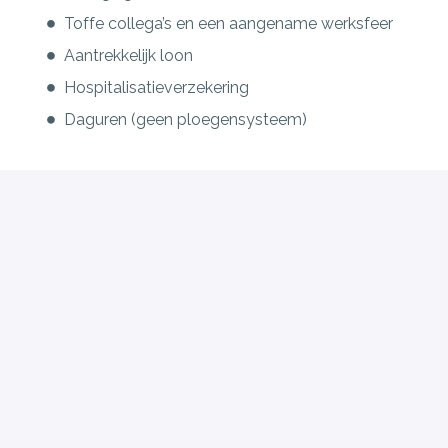
Toffe collega’s en een aangename werksfeer
Aantrekkelijk loon
Hospitalisatieverzekering
Daguren (geen ploegensysteem)
Solliciteren
of
Solliciteren met Indeed