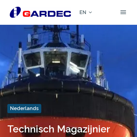
Skip
to
EN
Homepage
content
Nederlands
Technisch Magazijnier