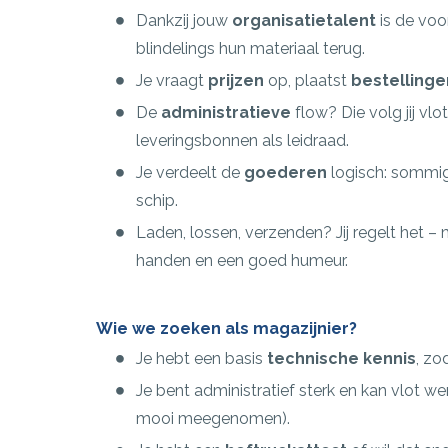
Dankzij jouw
organisatietalent
is de voo
blindelings hun materiaal terug.
Je vraagt
prijzen
op, plaatst
bestellinge
De
administratieve
flow? Die volg jij v
leveringsbonnen als leidraad.
Je verdeelt de
goederen
logisch: sommig
schip.
Laden, lossen, verzenden? Jij regelt het 
handen en een goed humeur.
Wie we zoeken als magazijnier?
Je hebt een basis
technische kennis
, zo
Je bent administratief sterk en kan vlot 
mooi meegenomen).