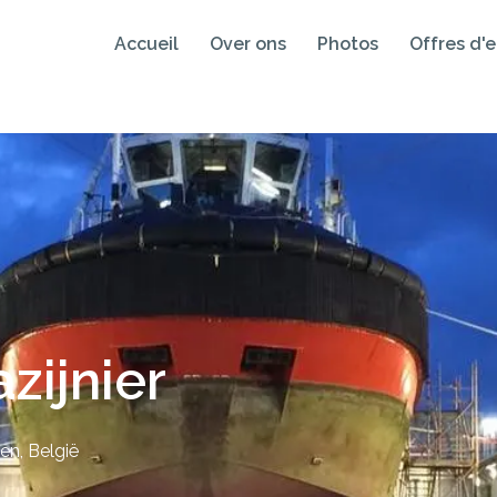
Accueil
Over ons
Photos
Offres d'
zijnier
ren
,
België