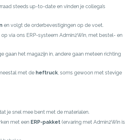
rraad steeds up-to-date en vinden je collega’s
n
en volgt de orderbevestigingen op de voet.
lot op via ons ERP-systeem Admin2Win, met bestel- en
e gaan het magazijn in, andere gaan meteen richting
– meestal met de
heftruck
, soms gewoon met stevige
dat je snel mee bent met de materialen.
werken met een
ERP-pakket
(ervaring met Admin2Win is