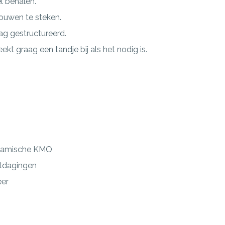
l behalen.
ouwen te steken.
ag gestructureerd.
eekt graag een tandje bij als het nodig is.
ynamische KMO
itdagingen
eer